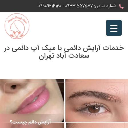
Ski
شماره تماس:
09331557577
-
09909214120
t
conten
خدمات آرایش دائمی یا میک‌ آپ دائمی در
سعادت آباد تهران