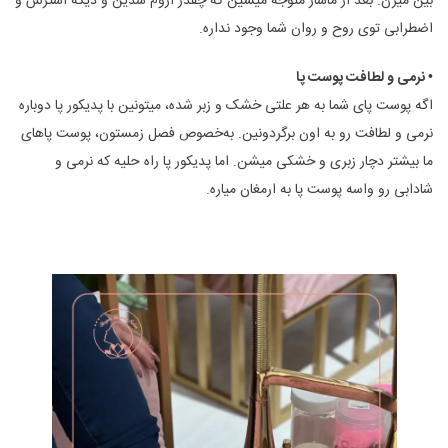
بین میرن. بعد از ماساژ متوجه میشین که چقدر آروم شدین و دیگه استرس و
اضطرابی توی روح و روان شما وجود نداره.
• نرمی و لطافت پوست پا
اگه پوست پای شما به هر علتی خشک و زبر شده، میتونین با پدیکور پا دوباره
نرمی و لطافت رو به اون برگردونین. به‌خصوص فصل زمستون، پوست پاهای
ما بیشتر دچار زبری و خشکی میشن. اما پدیکور پا راه حلیه که نرمی و
شادابی رو واسه پوست پا به ارمغان میاره.