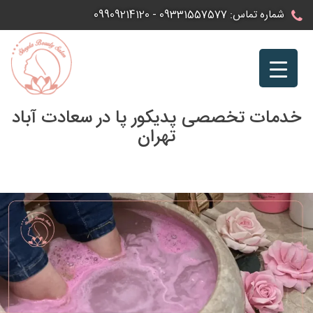
Ski
شماره تماس:
09331557577
-
09909214120
t
conten
خدمات تخصصی پدیکور پا در سعادت آباد
تهران