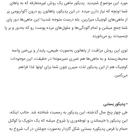
مورد این موضوع شنیدید. پدیکور ماهی یک روش غیرمتعارفه که به پاهای
شما اونچه که نیاز دارن میده. در این پدیکور، پاهاتون رو درون آکواریومی پر
از ماهی‌های کوچیک میزارین. بله درست متوجه شدید! این ماهی‌ها دور پای
شما جمع میشن و تمام آلودگی‌ها و سلول‌های مرده پوست رو که به‌دور و بر پا
چسبیدند رو می‌خورند.
توی این روش مراقبت از پاهاتون به‌صورت طبیعی، پایدار و بی‌ضرر واسه
محیط‌زیسته و به ماهی‌ها هم ضرری نمیرسونه! در حقیقت، این موجودات
کوچیک هم از این پدیکور لذت میبرن چون شما برای اونها غذا فراهم
می‌کنین.
• پدیکور بستنی
طی چهار پنج سال گذشته، این پدیکور به رسمیت شناخته شد. جالب اینکه،
این پدیکور با خیساندن و غوطه‌وری پا شروع میشه که یک «توپک یا کوکتل
حمام یا قرص پدیکور» بستنی شکل گازدار به‌صورت جوشان در آب شروع به