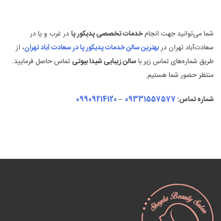
شما می‌توانید جهت انجام
خدمات تخصصی پدیکور پا
در غرب و یا در
سعادت‌آباد تهران در
بهترین سالن خدمات پدیکور پا در سعادت آباد تهران
، از
طریق شماره‌های تماس زیر با
سالن زیبایی شیدا بیوتی
تماس حاصل فرمایید.
منتظر حضور شما هستیم.
شماره تماس:
09331557577
–
09909214120