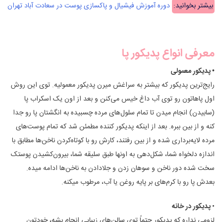
بیشتر بخوانید:
دوره آموزش فیشیال و پاکسازی پوست در سعادت آباد تهران
معرفی انواع پدیکور پا
• پدیکور معمولی
رایج‌ترین پدیکور که بیشتر به سراغش میرن پدیکور معمولیه. توی این روش
اول پاهاتون رو توی آب داغ خیس می‌کنن و بعد از اون یک اسکراب پا
(سابیدن) انجام میدن تا تمام سلول‌های مرده چسبیده به انگشتان پا رو جدا
کنه و از بین ببره. بعد از اینکه پدیکور کننده مطمئن شد که تمام پوست‌های
مرده لایه‌برداری شده و از بین رفتند‌، کارش رو با کوتاه‌کردن ناخن‌ها مطابق با
اندازه دلخواه شما، شکل‌دهی به اونها طبق سلیقه شما، بیرون‌کشیدن پوستک
سخت شده دور ناخن و سوهان زدن و جلادادن به ناخن‌ها ادامه میده.
بعدش پا رو با کرم‌های بر پایه روغن یا آب، مرطوب میکنه.
•
پدیکور در خانه
لزومی نداره که پدیکور حتماً توی سالن‌های زیبایی انجام بشه، خودتون