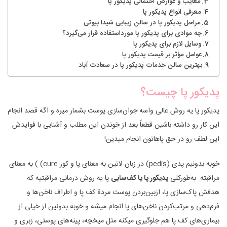
معایب و عوارض احتمالی پدیکور پا
معرفی انواع پدیکور پا
مراحل پدیکور پا در سالن زیبایی شیدا بیوتی
چه موادی برای پدیکور پا مورداستفاده قرار می‌گیرد؟
وسایل لازم برای پدیکور پا
عوامل مؤثر بر قیمت پدیکور پا
بهترین سالن خدمات پدیکور پا در سعادت آباد
پدیکور پا چیست؟
پدیکور پا یه روش عالی واسه جوان‌سازی پوست بشمار میره و اگه قصد انجام
این کار رو داشته باشین قطعاً بعد از خوندن این مطلب و آشنایی با فوایدش
این لطف رو در حق پاهاتون انجام میدین!
خوبه بدونیم پدی (pedis) در زبان لاتین به معنای پا و کور cure) ) به معنای
مراقبته. به‌طورکلی
پدیکور پا یا کف‌سابی
پا یه روش درمانی مراقبتیه که
هدفش پاک‌سازی پا، ازبین‌بردن پوست مردة کف پا و اطراف ناخن‌ها و
فرم‌دهی و مرتب‌کردن ناخن‌های پا انجام میشه و خوبه بدونین از خیلی از
بیماری‌های کف پا هم جلوگیری میکنه مثل میخچه، پینه‌های پوستی، زبری و