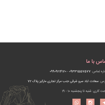
اس با ما
ره تماس:
09331557577
-
09909214120
رس:
سعادت اباد سرو شرقی جنب مرکز تجاری مارکیز پلاک 72
ت کاری: شنبه تا پنجشنبه 10 - 19