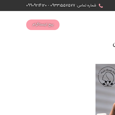
شماره تماس:
09331557577
-
09909214120
پیج اینستاگرام