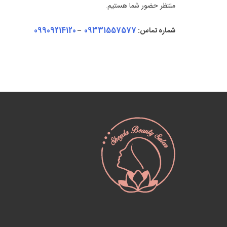
منتظر حضور شما هستیم.
شماره تماس:
09331557577
–
09909214120