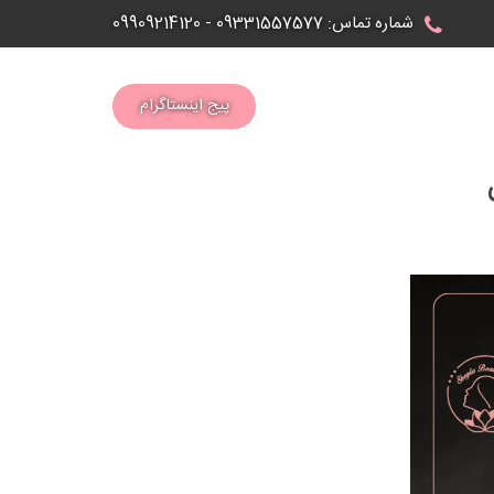
شماره تماس:
09331557577
-
09909214120
پیج اینستاگرام