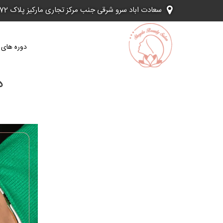
Ski
سعادت اباد سرو شرقی جنب مرکز تجاری مارکیز پلاک 72
t
conten
دوره های 
د