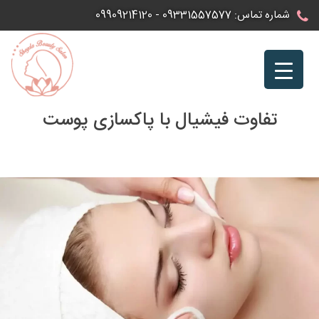
Ski
شماره تماس:
09331557577
-
09909214120
t
conten
تفاوت فیشیال با پاکسازی پوست