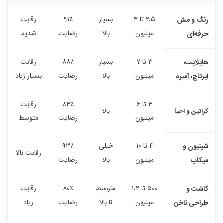
۲٫۵ تا ۴
بسیار
۹۱٪
رقابت
رنگ و مش
میلیون
بالا
رضایت
شدید
حرفه‌ای
۳ تا ۷
بسیار
۸۸٪
رقابت
هایلایت،
میلیون
بالا
رضایت
بسیار زیاد
ایرتاچ، آمبره
۳ تا ۶
۸۴٪
رقابت
کراتین و احیا
بالا
میلیون
رضایت
متوسط
۴ تا ۱۰
خیلی
۹۳٪
شینیون و
رقابت بالا
میلیون
بالا
رضایت
میکاپ
۵۰۰ تا ۱٫۲
متوسط
۸۰٪
رقابت
کاشت و
میلیون
تا بالا
رضایت
زیاد
طراحی ناخن