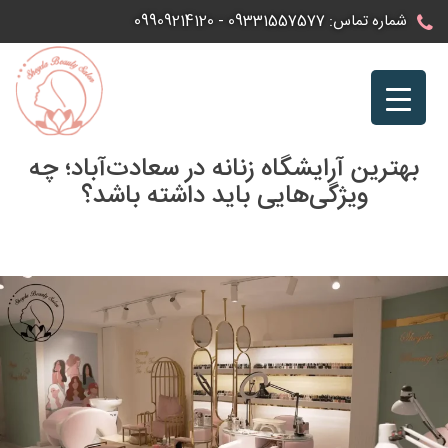
Ski
شماره تماس:
09331557577
-
09909214120
t
conten
بهترین آرایشگاه زنانه در سعادت‌آباد؛ چه
ویژگی‌هایی باید داشته باشد؟