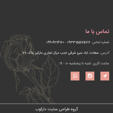
تماس با ما
شماره تماس:
09331557577
-
09909214120
آدرس:
سعادت اباد سرو شرقی جنب مرکز تجاری مارکیز پلاک 72
ساعت کاری: شنبه تا پنجشنبه 10 - 19
گروه طراحی سایت دارکوب